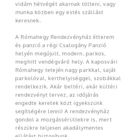
vidám hétvégét akarnak tölteni, vagy
munka közben egy estés szállást
keresnek.
A Rómahegy Rendezvényház étterem
és panzió a régi Csalogány Panzió
helyén megújult, modern, parkos,
meghitt vendégváró hely. A kaposvári
Rómahegy tetején nagy parkkal, saját
parkolóval, kerthelyiséggel, szobákkal
rendelkezik. Akár beltéri, akár kültéri
rendezvényt tervez, az időjárás
engedte keretek közt igyekszünk
segítségére lenni! A rendezvényház
gondol a mozgássérültekre is, mert
részükre teljesen akadálymentes
ellátást biztosítunk.