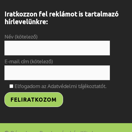
Iratkozzon fel reklámot is tartalmazó
hírlevelünkre:
Név (kötelező)
E-mail cím (kötelező)
Elfogadom az
Adatvédelmi tájékoztatót
.