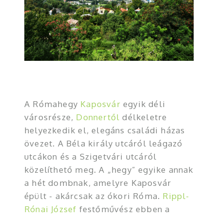
A Rómahegy
Kaposvár
egyik déli
városrésze,
Donnertől
délkeletre
helyezkedik el, elegáns családi házas
övezet. A Béla király utcáról leágazó
utcákon és a Szigetvári utcáról
közelíthető meg. A „hegy” egyike annak
a hét dombnak, amelyre Kaposvár
épült - akárcsak az ókori Róma.
Rippl-
Rónai József
festőművész ebben a