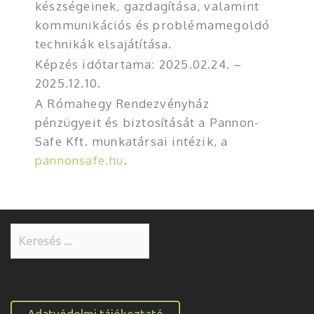
készségeinek, gazdagítása, valamint
kommunikációs és problémamegoldó
technikák elsajátítása.
Képzés időtartama: 2025.02.24. –
2025.12.10.
A Rómahegy Rendezvényház
pénzügyeit és biztosítását a Pannon-
Safe Kft. munkatársai intézik, a
pannonsafe.hu
.
Keresés:
Adatvédelmi tájékoztató