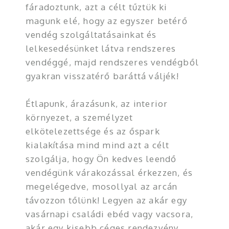
fáradoztunk, azt a célt tűztük ki
magunk elé, hogy az egyszer betérő
vendég szolgáltatásainkat és
lelkesedésünket látva rendszeres
vendéggé, majd rendszeres vendégből
gyakran visszatérő baráttá váljék!
Étlapunk, árazásunk, az interior
környezet, a személyzet
elkötelezettsége és az őspark
kialakítása mind mind azt a célt
szolgálja, hogy Ön kedves leendő
vendégünk várakozással érkezzen, és
megelégedve, mosollyal az arcán
távozzon tőlünk! Legyen az akár egy
vasárnapi családi ebéd vagy vacsora,
akár egy kisebb céges rendezvény,